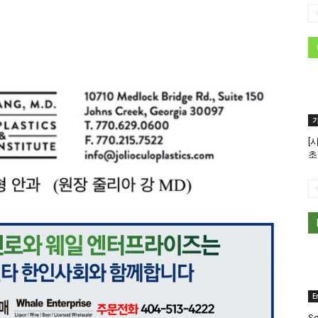
[
초
E
Se