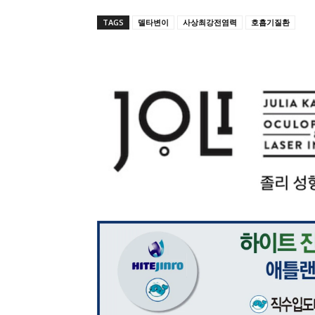
TAGS
델타변이
사상최강전염력
호흡기질환