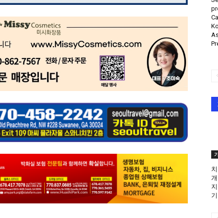
pr
Ca
Ko
As
Pr
치
개
지
기