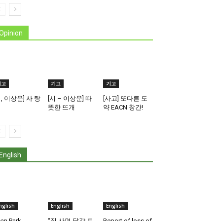
Opinion
기고
기고
기고
시, 이상운] 사 랑
[시 – 이상운] 따
[사고] 또다른 도
뜻한 뜨개
약 EACN 창간!
English
nglish
English
English
an Park,
“집 사면 달걀 드
Report of loss of