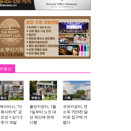
부동산
부동산
부동산
기획
케이터시, “더
풀턴카운티, 1월
귀넷카운티, 연
 화사하게” 공
1일부터 노인 대
소득 7만5천 달
 조성 + 상가 2
상 재산세 면제
러로 집구매 어
 추가 개발
시행
렵다