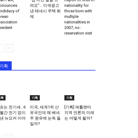
onounces
려요”… 이색광고
nationality for
ndidacy of
낸 테네시 주택 화
those born with
rean
제
multiple
sociation
nationalities in
esident
2007, no-
reservation visit
기획
기획
기획
기획
솟는 전기세.. 6
미국, 세계1위 산
[기획] 애틀랜타
월간 전기 없이
유국인데 왜 베네
지역 언론의 미래
낸 뉴요커 이야
주 원유에 눈독 들
는 어떻게 될까?
일까?