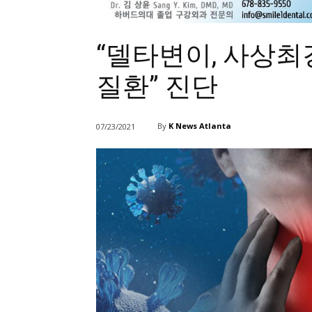
“델타변이, 사상최
질환” 진단
By
K News Atlanta
07/23/2021