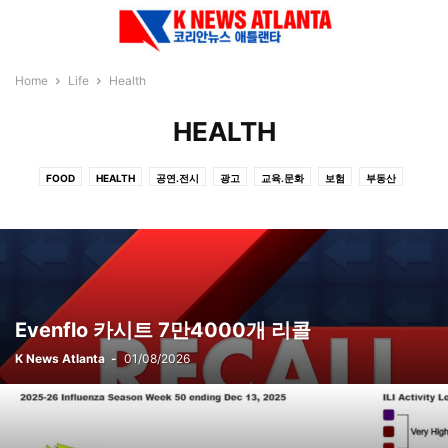
Home
Life
Health
HEALTH
FOOD
HEALTH
공연.전시
광고
교육.문화
보험
부동산
여기어때
이벤트
Evenflo 카시트 7만4000개 리콜
K News Atlanta
-
01/08/2026