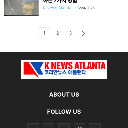
하는 7가지 방법
K News Atlanta
-
06/24/2025
1
2
3
ABOUT US
FOLLOW US