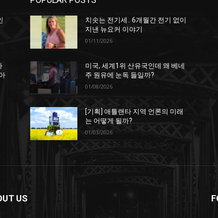
인
치솟는 전기세.. 6개월간 전기 없이
지낸 뉴요커 이야기
01/11/2026
하
미국, 세계1위 산유국인데 왜 베네
아
주 원유에 눈독 들일까?
01/08/2026
[기획] 애틀랜타 지역 언론의 미래
는 어떻게 될까?
01/03/2026
OUT US
F