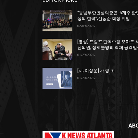
“동남부한인상의총연, 6개주 한
상의 협력”,신동준 회장 취임
02/09/2026
[영상] 트럼프 탄핵주장 오마르 
원의원, 정체불명의 액체 공격받
01/29/2026
[시, 이상운] 사 랑 초
01/20/2026
AB