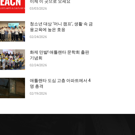
이제 이 곳으로 오세요
03/03/2026
청소년 대상 ‘머니 캠프’, 생활 속 금
융교육에 높은 호응
02/24/2026
화제 만발! 애틀랜타 문학회 출판
기념회
02/24/2026
애틀랜타 도심 고층 아파트에서 4
명 총격
02/19/2026