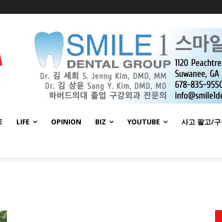
E
LIFE
OPINION
BIZ
YOUTUBE
사고 팔고/