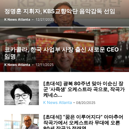
정명훈 지휘자, KBS교향악단 음악감독 선임
K News Atlanta
-
12/27/2025
코카콜라, 한국 사업부 사장 출신 새로운 CEO
임명
K News Atlanta
-
12/11/2025
[초대석] 광복 80주년 맞아 이순신 장
군 ‘사즉생’ 오케스트라 곡으로, 작곡가
케네스...
K News Atlanta
-
08/20/2025
[초대석] “꿈은 이루어지다” 아마추어
작곡가에서 오케스트라 무대에 오른
80세 작곡가 정래열...