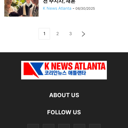
전 주지사, 재혼
K News Atlanta
-
06/30/2025
1
2
3
ABOUT US
FOLLOW US