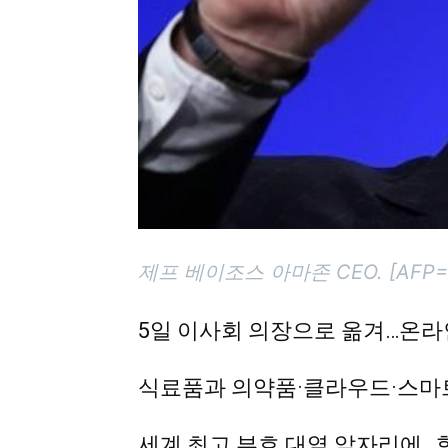
제프 베이조스 아마존 CEO. [AF
5일 이사회 의장으로 옮겨…온라
식료품과 의약품·클라우드·스마트
세계 최고 부호 대열 앞자리에…