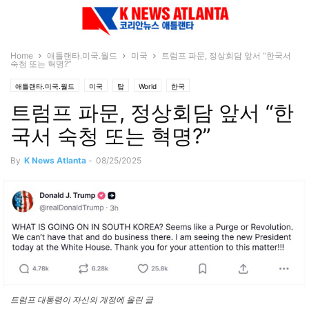
Home
애틀랜타.미국.월드
미국
트럼프 파문, 정상회담 앞서 “한국서
숙청 또는 혁명?”
애틀랜타.미국.월드
미국
탑
World
한국
트럼프 파문, 정상회담 앞서 “한
국서 숙청 또는 혁명?”
By
K News Atlanta
-
08/25/2025
트럼프 대통령이 자신의 계정에 올린 글