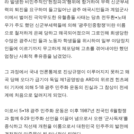
라 발생한 비민주적인’헌정파괴’행위에 항거하여 무력 신군부세
력의 퇴진을 요구하며 들고일어난 광주 애국시민들과 계엄군사
이에서 벌어진 극악무도한 유혈충돌 사태는 당초 전두환•노태
우가 주도 했던 신군부세력들에 의해 ‘광주민중항쟁’이란 이름
으로 철저하게 은폐 당하고 왜곡되어졌으며 그로인해 희생당한
수많은 광주시민 들과 노동자 학생들을 위시하여 일부 야당정치
인들에 이르기까지 무고하게 체포당해 고초를 겪어내야만 했던
엄청난 사회적 후유증을 남겼었다.
그 과정에서 국내 언론통제로 진상규명이 이루어지지 못하고 왜
곡 당해 오다가 급기야 독일 제1공영방송 ARD의 위르겐 힌츠페
터 기자에 의해 5·18 광주 민주화 운동의 진실과 그 참상이 전세
계에 처음으로 알려지게 되었다.
이로서 5•18 광주 민주화 운동은 이후 1987년 전국민 6월항쟁
과 함께 6·29 민주화 선언을 이끌어 냄으로서 오랜 ‘군사독재’를
종식하고 직선제 개헌을 이룸으로서 대한민국 민주주의 발전에
결정적인 마중물이 된 터닝점이 되었다.