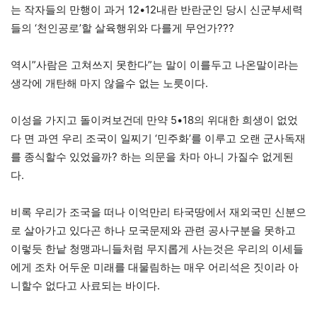
는 작자들의 만행이 과거 12•12내란 반란군인 당시 신군부세력
들의 ‘천인공로’할 살육행위와 다를게 무언가???
역시”사람은 고쳐쓰지 못한다”는 말이 이를두고 나온말이라는
생각에 개탄해 마지 않을수 없는 노릇이다.
이성을 가지고 돌이켜보건데 만약 5•18의 위대한 희생이 없었
다 면 과연 우리 조국이 일찌기 ‘민주화’를 이루고 오랜 군사독재
를 종식할수 있었을까? 하는 의문을 차마 아니 가질수 없게된
다.
비록 우리가 조국을 떠나 이억만리 타국땅에서 재외국민 신분으
로 살아가고 있다곤 하나 모국문제와 관련 공사구분을 못하고
이렇듯 한낱 청맹과니들처럼 무지롭게 사는것은 우리의 이세들
에게 조차 어두운 미래를 대물림하는 매우 어리석은 짓이라 아
니할수 없다고 사료되는 바이다.