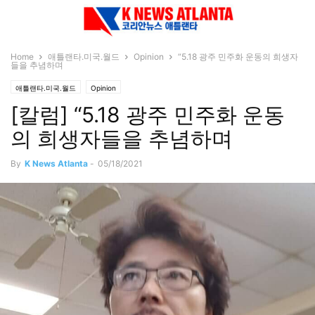
Home
애틀랜타.미국.월드
Opinion
“5.18 광주 민주화 운동의 희생자
들을 추념하며
애틀랜타.미국.월드
Opinion
[칼럼] “5.18 광주 민주화 운동
의 희생자들을 추념하며
By
K News Atlanta
-
05/18/2021