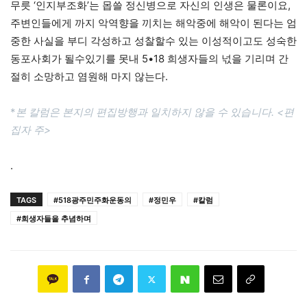
무릇 ‘인지부조화’는 몹쓸 정신병으로 자신의 인생은 물론이요,
주변인들에게 까지 악역향을 끼치는 해악중에 해악이 된다는 엄
중한 사실을 부디 각성하고 성찰할수 있는 이성적이고도 성숙한
동포사회가 될수있기를 못내 5•18 희생자들의 넋을 기리며 간
절히 소망하고 염원해 마지 않는다.
*
본 칼럼은 본지의 편집방행과 일치하지 않을 수 있습니다. <편
집자 주>
.
TAGS
#518광주민주화운동의
#정민우
#칼럼
#희생자들을 추념하며