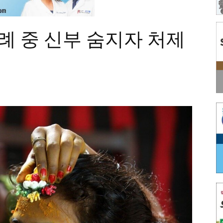
혼례 중 신부 숨지자 처제