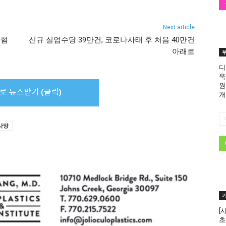
Next article
 혐
신규 실업수당 39만건, 코로나사태 후 처음 40만건
아래로
디
욱
원
개
사망
[
초