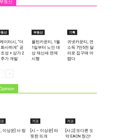
부동산
부동산
부동산
기획
케이터시, “더
풀턴카운티, 1월
귀넷카운티, 연
 화사하게” 공
1일부터 노인 대
소득 7만5천 달
 조성 + 상가 2
상 재산세 면제
러로 집구매 어
 추가 개발
시행
렵다
Opinion
기고
기고
기고
시, 이상운] 사 랑
[시 – 이상운] 따
[사고] 또다른 도
뜻한 뜨개
약 EACN 창간!