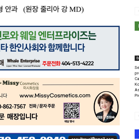
E
Se
pr
Ca
Ko
As
Pr