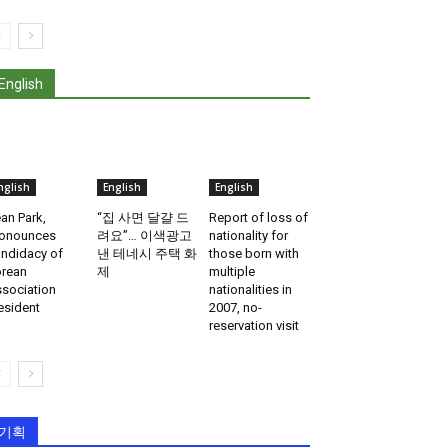
English
nglish
English
English
an Park,
“집 사면 달걀 드
Report of loss of
onounces
려요”… 이색광고
nationality for
ndidacy of
낸 테네시 주택 화
those born with
rean
제
multiple
sociation
nationalities in
esident
2007, no-
reservation visit
기획