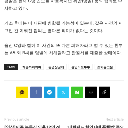
검찰은 현재 C양 친모를 아동복지법 위반(방임) 등의 혐의로 수
사하고 있다.
기소 후에는 이 재판에 병합될 가능성이 있는데, 같은 사건의 피
고인 간 이뤄진 합의는 별다른 의미가 없다는 것이다.
숨진 C양과 함께 이 사건의 또 다른 피해자라고 할 수 있는 친부
는 A씨와 B씨를 엄벌에 처해달라고 탄원서를 제출한 상태이다.
TAGS
개똥까지먹여
동영상공개
살인이모부부
조카물고문
Previous article
Next article
[영상]민주,부동산 의혹 12명 전
‘메릴랜드 한인자매 폭행범’ 증오