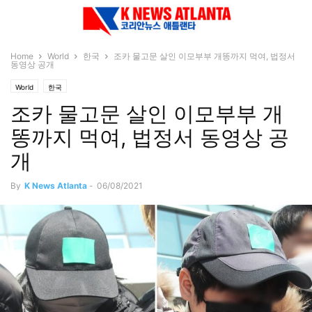
Home
World
한국
조카 물고문 살인 이모부부 개똥까지 먹여, 법정서
동영상 공개
World
한국
조카 물고문 살인 이모부부 개
똥까지 먹여, 법정서 동영상 공
개
By
K News Atlanta
-
06/08/2021