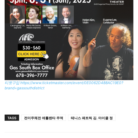
티켓구입 https://www.ticketmaster.com/event/0E0062D488AC19E0?
brand=gassouthdistrict
TAGS
전미주체전 애틀랜타 주역
테니스 패트릭 김. 마이클 정