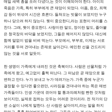
매일 새벽 총을 쏘러 다녔다,는 것이 이해되어야 한다. 아이의
죽음은 가족, 특히 부부에게 큰 재앙이 되었다. 아픔, 증오, 죄책
감 등이 뒤섞여 시간은 흐른다. 들쳐오는 빗물이 보였지만 누구
하나 닫으려 하지 않는다. 뭣이 중요한디,라는 표현이 머리를 스
친다. 그래, 뭣이 중요한디. 사랑이란 말도, 정이란 말도, 졸아붙
은 청국장의 바닥을 보였지만, 그들은 헤어지지 않았다. 대신에
함께 말없이 밥을 비벼 먹는다. 부모에서, 부부로, 이제는 서로
거리를 두며 견뎌내는 존재로 살아간다. 예민한 선을 건드리지
않는 것을 서로 알듯이.
한 생명이 가족에게 내려진 것은 축복이다. 사람은 선물처럼 가
족에게 왔고, 예고없이 훌쩍 떠난다. 그 떠남은 곧 재앙으로 돌
변하고 만다. 누가 보내고 누가 데려가는가. 가족 중에 누군가
결정할 수 있다면 좋으련만, 사라짐을 견뎌내야 하는 쪽은 매번
가족들이다. 인생 가운데 겪어야 할 통과의례처럼 빤한 것처럼
보이지만, 실제로 접하는 모두는 어려운 것이리라. 전 작가의 단
편 소설이 나에게 말한다. 산 사람은 살아야지,라는 말을 하지
말라고. 훌훌 털어버리자,는 말도. 그들은 사는 게 사는 것이 아