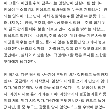
이 그들의 이권을 위해 감추라,는 명령만이 진실이 된 셈이다.
진실이 무소불위의 진상으로 탈바꿈되어 누구도 건드려서는 안
되는 영역이 되고 만다. 마치 경멸하는 쥐를 없앨 수 없듯이. 드
러나지 않는 권력, 부조리, 불안, 공포를 상징하는 쥐를 잡기 위
해 결국 광기를 태워 불을 지르고 만다. 진실을 밝히는 사람도,
침묵으로 일관하는 사람도, 쥐를 죽이기 위해 불을 지른 사람도,
배경을 채우는 눈치들도, 풀리지 않는 질문들만 덩그러니 놓고
사라졌다. 해결의 실마리는 가출하고, 칠흑 같은 혐오와 의심의
공간에서, 실체와 허상을 찾아 규명해야 할 몫은 독자를 포함한
후대에게 남겨졌다.
전 작가의 다른 당선작 <난간에 부딪힌 비가 집안으로 들이쳤지
만>이 궁금해지기 시작했다. 일상의 새새를 쪼개어 단숨에 읽어
갔다. ‘혜경은 매일 새벽 총을 쏘러 다녔다’는 첫 문장이 비범했
다. 이것 어디로 흘러가려는 거야, 머릿속에서 불꽃놀이를 하듯
이리 저리 튀기 시작했다. “난간에 부딪힌 비가 집 안으로 들어
쳤지만, 둘 중 누구도 창문을 닫지 않았다.” 그럴 수밖에 없었다.