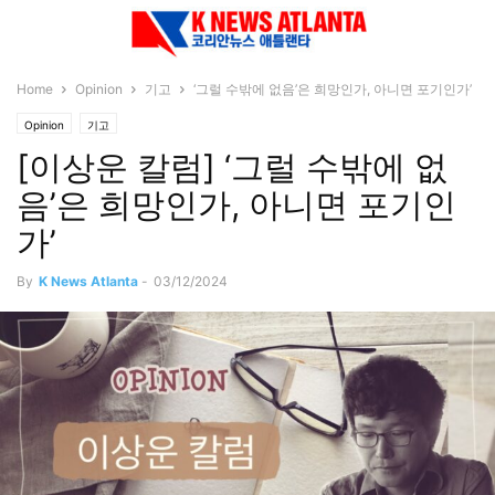
Home
Opinion
기고
‘그럴 수밖에 없음’은 희망인가, 아니면 포기인가’
Opinion
기고
[이상운 칼럼] ‘그럴 수밖에 없
음’은 희망인가, 아니면 포기인
가’
By
K News Atlanta
-
03/12/2024