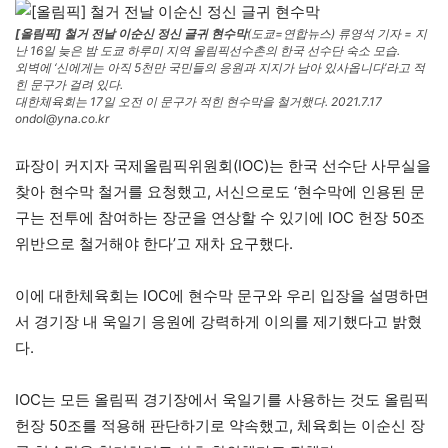
[올림픽] 철거 전날 이순신 정신 글귀 현수막
(도쿄=연합뉴스) 류영석 기자 = 지
난 16일 늦은 밤 도쿄 하루미 지역 올림픽선수촌의 한국 선수단 숙소 모습.
외벽에 ‘신에게는 아직 5천만 국민들의 응원과 지지가 남아 있사옵니다’라고 적
힌 문구가 걸려 있다.
대한체육회는 17일 오전 이 문구가 적힌 현수막을 철거했다. 2021.7.17
ondol@yna.co.kr
파장이 커지자 국제올림픽위원회(IOC)는 한국 선수단 사무실을
찾아 현수막 철거를 요청했고, 서신으로도 ‘현수막에 인용된 문
구는 전투에 참여하는 장군을 연상할 수 있기에 IOC 헌장 50조
위반으로 철거해야 한다’고 재차 요구했다.
이에 대한체육회는 IOC에 현수막 문구와 우리 입장을 설명하면
서 경기장 내 욱일기 응원에 강력하게 이의를 제기했다고 밝혔
다.
IOC는 모든 올림픽 경기장에서 욱일기를 사용하는 것도 올림픽
헌장 50조를 적용해 판단하기로 약속했고, 체육회는 이순신 장