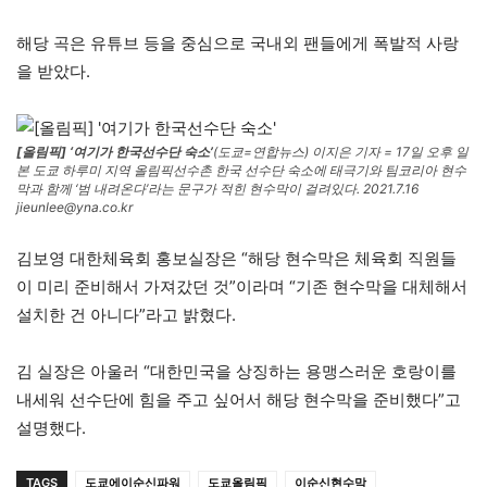
해당 곡은 유튜브 등을 중심으로 국내외 팬들에게 폭발적 사랑
을 받았다.
[올림픽] ‘여기가 한국선수단 숙소’
(도쿄=연합뉴스) 이지은 기자 = 17일 오후 일
본 도쿄 하루미 지역 올림픽선수촌 한국 선수단 숙소에 태극기와 팀코리아 현수
막과 함께 ‘범 내려온다’라는 문구가 적힌 현수막이 걸려있다. 2021.7.16
jieunlee@yna.co.kr
김보영 대한체육회 홍보실장은 “해당 현수막은 체육회 직원들
이 미리 준비해서 가져갔던 것”이라며 “기존 현수막을 대체해서
설치한 건 아니다”라고 밝혔다.
김 실장은 아울러 “대한민국을 상징하는 용맹스러운 호랑이를
내세워 선수단에 힘을 주고 싶어서 해당 현수막을 준비했다”고
설명했다.
TAGS
도쿄에이순신파워
도쿄올림픽
이순신현수막