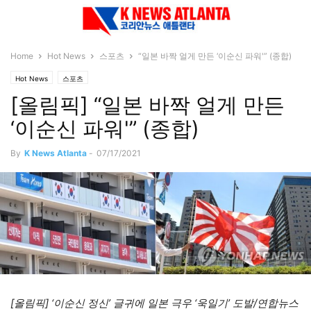
Home
Hot News
스포츠
“일본 바짝 얼게 만든 ‘이순신 파워'” (종합)
Hot News
스포츠
[올림픽] “일본 바짝 얼게 만든
‘이순신 파워'” (종합)
By
K News Atlanta
-
07/17/2021
[올림픽] ‘이순신 정신’ 글귀에 일본 극우 ‘욱일기’ 도발/연합뉴스