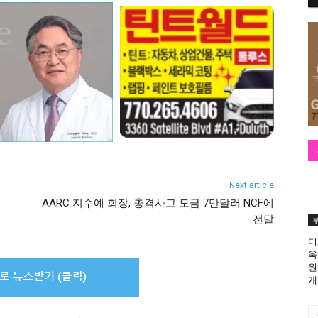
Next article
AARC 지수예 회장, 총격사고 모금 7만달러 NCF에
전달
디
욱
원
개