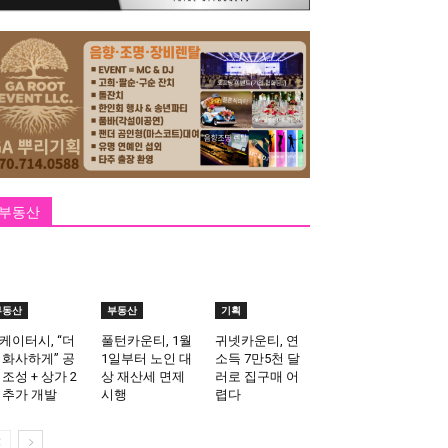
부동산
부동산
부동산
기획
케이터시, “더
풀턴카운티, 1월
귀넷카운티, 연
 화사하게” 공
1일부터 노인 대
소득 7만5천 달
 조성 + 상가 2
상 재산세 면제
러로 집구매 어
 추가 개발
시행
렵다