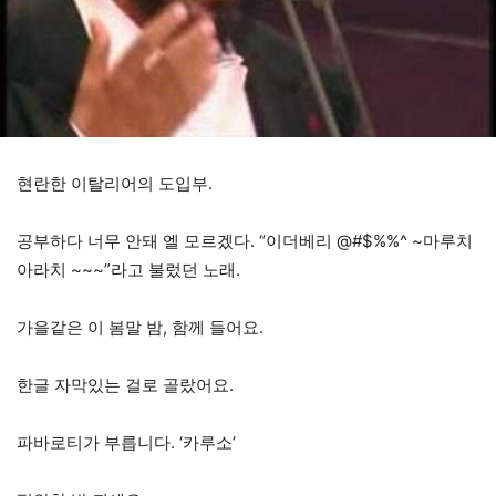
현란한 이탈리어의 도입부.
공부하다 너무 안돼 엘 모르겠다. “이더베리 @#$%%^ ~마루치
아라치 ~~~”라고 불렀던 노래.
가을같은 이 봄말 밤, 함께 들어요.
한글 자막있는 걸로 골랐어요.
파바로티가 부릅니다. ‘카루소’