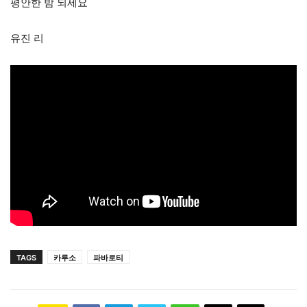
평안한 밤 되세요
유진 리
TAGS
카루소
파바로티