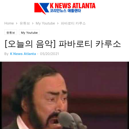
Home
유튜브
My Youtube
파바로티 카루소
유튜브
My Youtube
[오늘의 음악] 파바로티 카루소
By
K News Atlanta
-
05/20/2021