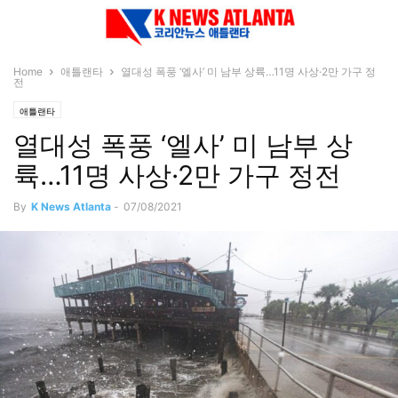
Home
애틀랜타
열대성 폭풍 ‘엘사’ 미 남부 상륙…11명 사상·2만 가구 정
전
애틀랜타
열대성 폭풍 ‘엘사’ 미 남부 상
륙…11명 사상·2만 가구 정전
By
K News Atlanta
-
07/08/2021