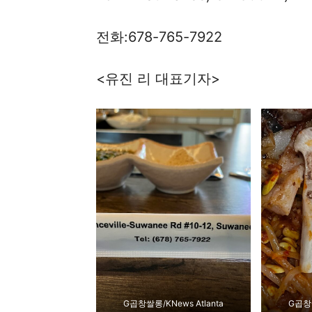
전화:678-765-7922
<유진 리 대표기자>
G곱창쌀롱/KNews Atlanta
G곱창쌀