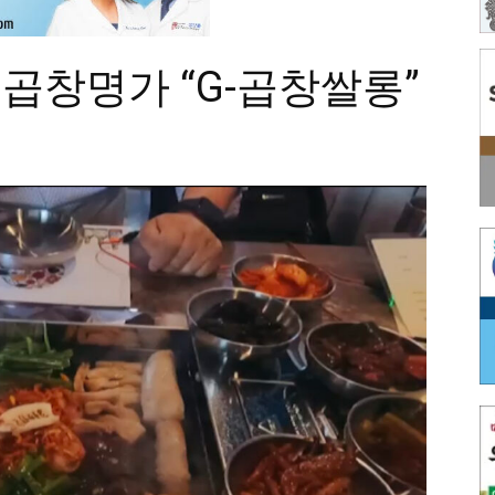
 곱창명가 “G-곱창쌀롱”