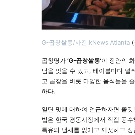
G-곱창쌀롱/사진 kNews Atlanta
(
곱창명가
‘G-곱창쌀롱
‘이 장안의 
님을 맞을 수 있고, 테이블마다 
고 곱창을 비롯 다양한 음식들을 즐
하다.
일단 맛에 대하여 언급하자면 쫄깃! 
법은 한국 경동시장에서 직접 공수
특유의 냄새를 없애고 깨끗하고 정