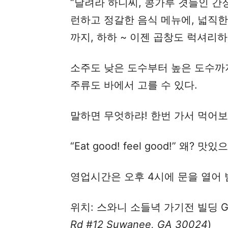
“달려라 하니씨, 콩가루 겻들인 간장
런하고 정갈한 음식 메뉴에, 넓직
까지, 하하 ~ 이젠 곱창도 럭셔리하
소주도 낮은 도수부터 높은 도수까지
주류도 바에서 고를 수 있다.
말하면 무엇하랴! 한번 가서 먹어보
“Eat good! feel good!” 왜
영업시간은 오후 4시에 문을 열어 
위치: 스와니 소들녁 가기전 빌딩 G
Rd #12 Suwanee, GA 30024
)