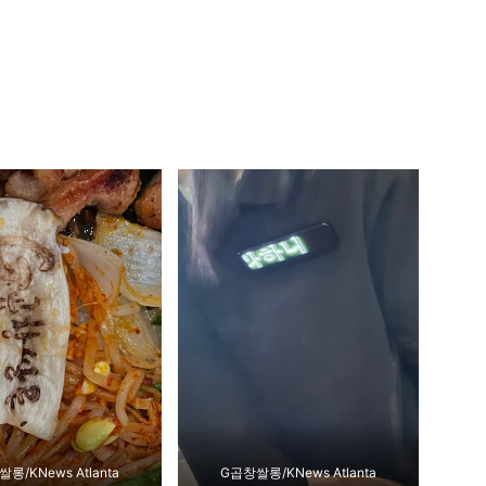
롱/KNews Atlanta
G곱창쌀롱/KNews Atlanta