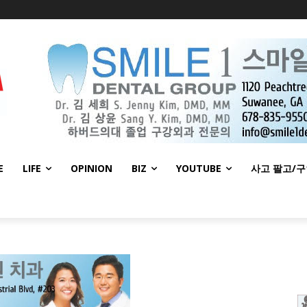
E
LIFE
OPINION
BIZ
YOUTUBE
사고 팔고/