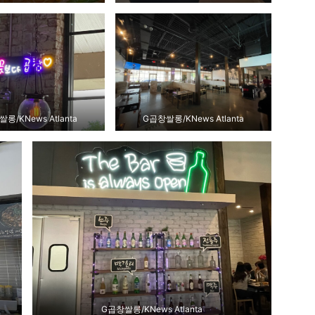
롱/KNews Atlanta
G곱창쌀롱/KNews Atlanta
G곱창쌀롱/KNews Atlanta