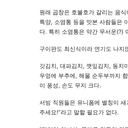
원래 곱창은 호불호가 갈리는 음식이
특양, 소염통 등을 맛본 사람들은
다. 특히 소염통은 약간 무서운(?)
구이판도 최신식이라 연기도 나지않
갓김치, 대파김치, 깻잎김치, 동치미
우엉에 부추에, 해물 순두부까지 
이 풍성, 손도 무지 크다.
서빙 직원들은 유니폼에 별칭이 새겨
주세요!”라고 말할 필요가 없다.