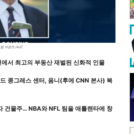
탐 커즌즈 /AJC
에서 최고의 부동산 재벌된 신화적 인물
드 콩그레스 센터, 옴니(후에 CNN 본사) 복
 건물주… NBA와 NFL 팀을 애틀랜타에 창