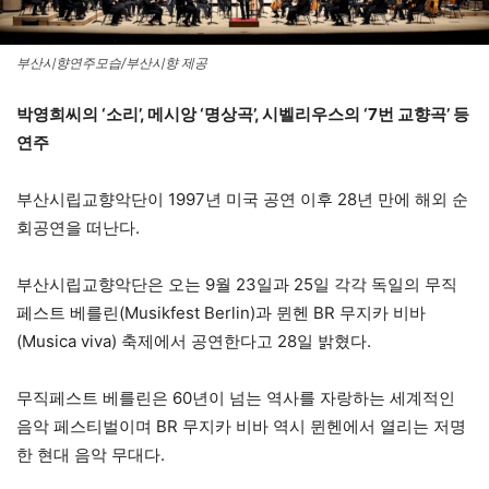
부산시향연주모습/부산시향 제공
박영희씨의 ‘소리’, 메시앙 ‘명상곡’, 시벨리우스의 ‘7번 교향곡’ 등
연주
부산시립교향악단이 1997년 미국 공연 이후 28년 만에 해외 순
회공연을 떠난다.
부산시립교향악단은 오는 9월 23일과 25일 각각 독일의 무직
페스트 베를린(Musikfest Berlin)과 뮌헨 BR 무지카 비바
(Musica viva) 축제에서 공연한다고 28일 밝혔다.
무직페스트 베를린은 60년이 넘는 역사를 자랑하는 세계적인
음악 페스티벌이며 BR 무지카 비바 역시 뮌헨에서 열리는 저명
한 현대 음악 무대다.