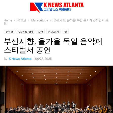
Home
유튜브
My Youtube
부산시향, 올가을 독일 음악페스티벌서 공
연
유튜브
My Youtube
Life
공연.전시
탑
부산시향, 올가을 독일 음악페
스티벌서 공연
By
K News Atlanta
-
06/27/2025