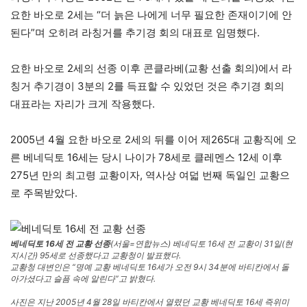
요한 바오로 2세는 “더 늙은 나에게 너무 필요한 존재이기에 안
된다”며 오히려 라칭거를 추기경 회의 대표로 임명했다.
요한 바오로 2세의 선종 이후 콘클라베(교황 선출 회의)에서 라
칭거 추기경이 3분의 2를 득표할 수 있었던 것은 추기경 회의
대표라는 자리가 크게 작용했다.
2005년 4월 요한 바오로 2세의 뒤를 이어 제265대 교황직에 오
른 베네딕토 16세는 당시 나이가 78세로 클레멘스 12세 이후
275년 만의 최고령 교황이자, 역사상 여덟 번째 독일인 교황으
로 주목받았다.
베네딕토 16세 전 교황 선종
(서울=연합뉴스) 베네딕토 16세 전 교황이 31일(현
지시간) 95세로 선종했다고 교황청이 발표했다.
교황청 대변인은 “명예 교황 베네딕토 16세가 오전 9시 34분에 바티칸에서 돌
아가셨다고 슬픔 속에 알린다”고 밝혔다.
사진은 지난 2005년 4월 28일 바티칸에서 열렸던 교황 베네딕토 16세 즉위미