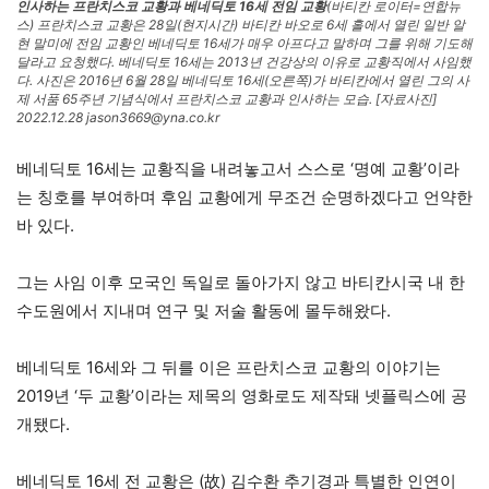
인사하는 프란치스코 교황과 베네딕토 16세 전임 교황
(바티칸 로이터=연합뉴
스) 프란치스코 교황은 28일(현지시간) 바티칸 바오로 6세 홀에서 열린 일반 알
현 말미에 전임 교황인 베네딕토 16세가 매우 아프다고 말하며 그를 위해 기도해
달라고 요청했다. 베네딕토 16세는 2013년 건강상의 이유로 교황직에서 사임했
다. 사진은 2016년 6월 28일 베네딕토 16세(오른쪽)가 바티칸에서 열린 그의 사
제 서품 65주년 기념식에서 프란치스코 교황과 인사하는 모습. [자료사진]
2022.12.28 jason3669@yna.co.kr
베네딕토 16세는 교황직을 내려놓고서 스스로 ‘명예 교황’이라
는 칭호를 부여하며 후임 교황에게 무조건 순명하겠다고 언약한
바 있다.
그는 사임 이후 모국인 독일로 돌아가지 않고 바티칸시국 내 한
수도원에서 지내며 연구 및 저술 활동에 몰두해왔다.
베네딕토 16세와 그 뒤를 이은 프란치스코 교황의 이야기는
2019년 ‘두 교황’이라는 제목의 영화로도 제작돼 넷플릭스에 공
개됐다.
베네딕토 16세 전 교황은 (故) 김수환 추기경과 특별한 인연이