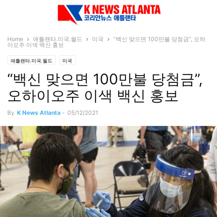
Home
애틀랜타.미국.월드
미국
“백신 맞으면 100만불 당첨금”, 오하
이오주 이색 백신 홍보
애틀랜타.미국.월드
미국
“백신 맞으면 100만불 당첨금”,
오하이오주 이색 백신 홍보
By
K News Atlanta
-
05/12/2021