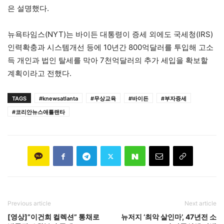
은 설명했다.
뉴욕타임스(NYT)는 바이든 대통령이 증세 외에도 국세청(IRS)
인력확충과 시스템개선 등에 10년간 800억달러를 투입해 고소
득 개인과 법인 탈세를 막아 7천억달러의 추가 세입을 확보할
계획이라고 전했다.
TAGS
#knewsatlanta
#무상교육
#바이든
#부자증세
#코리안뉴스애틀랜타
Previous article
Next article
[영상]”이건희 컬렉션” 통채로
뉴저지 ‘최악 살인마’, 47년전 소