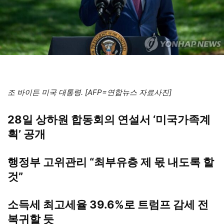
조 바이든 미국 대통령. [AFP=연합뉴스 자료사진]
28일 상하원 합동회의 연설서 ‘미국가족계
획’ 공개
행정부 고위관리 “최부유층 제 몫 내도록 할
것”
소득세 최고세율 39.6%로 트럼프 감세 전
복귀할 듯