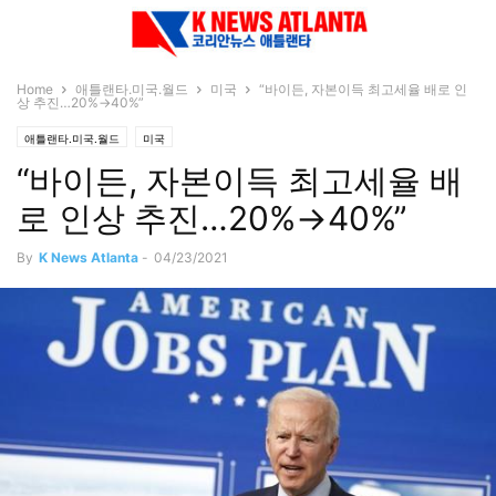
Home
애틀랜타.미국.월드
미국
“바이든, 자본이득 최고세율 배로 인
상 추진…20%→40%”
애틀랜타.미국.월드
미국
“바이든, 자본이득 최고세율 배
로 인상 추진…20%→40%”
By
K News Atlanta
-
04/23/2021