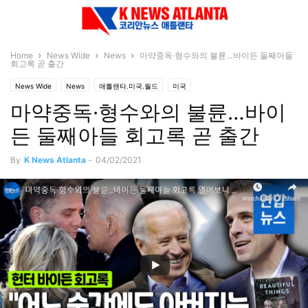
Home
News Wide
News
마약중독·형수와의 불륜…바이든 둘째아들
회고록 곧 출간
News Wide
News
애틀랜타.미국.월드
미국
마약중독·형수와의 불륜…바이
든 둘째아들 회고록 곧 출간
By
K News Atlanta
-
04/02/2021