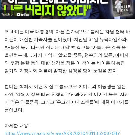
조 바이든 미국 대통령의 ‘아픈 손가락’으로 불리는 차남 헌터 바
이든이 애잔한 가족사를 털어놨다. 지난달 31일 뉴욕타임스와
AP통신 등에 따르면 헌터는 내달 초 회고록 ‘아름다운 것들’을
출간하는데…. 과거 마약과 알코올 중독, 형수와의 불륜, 아버지
의 후광 논란 등에 대한 생각을 적은 이 책에는 바이든 대통령
일가의 가정사와 더불어 솔직한 심정을 담아 눈길을 끈다.
헌터는 책에서 어린 시절 교통사고로 어머니와 여동생을 잃은
사연, 일찍 세상을 떠난 친형의 부인과 2년간 이어간 불륜, 자신
이 겪은 약물중독, 그리고 ‘우크라이나 스캔들’에 대한 이야기를
풀어냈다.
자세한 내용:
https://www.yna.co.kr/view/AKR20210401135200704?