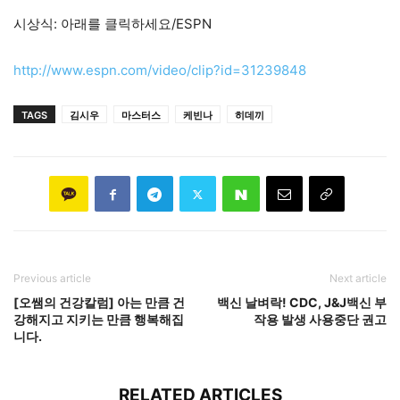
시상식: 아래를 클릭하세요/ESPN
http://www.espn.com/video/clip?id=31239848
TAGS
김시우
마스터스
케빈나
히데끼
Previous article
Next article
[오쌤의 건강칼럼] 아는 만큼 건
백신 날벼락! CDC, J&J백신 부
강해지고 지키는 만큼 행복해집
작용 발생 사용중단 권고
니다.
RELATED ARTICLES