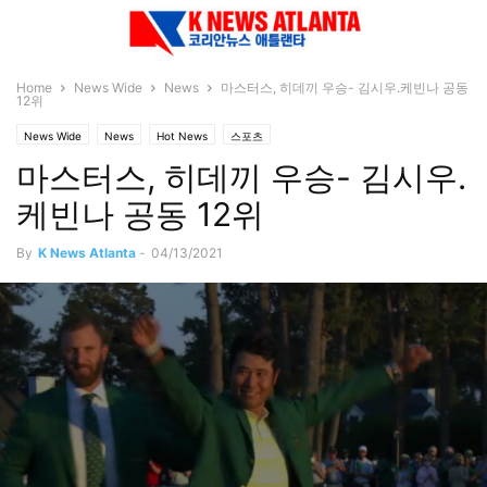
Home
News Wide
News
마스터스, 히데끼 우승- 김시우.케빈나 공동
12위
News Wide
News
Hot News
스포츠
마스터스, 히데끼 우승- 김시우.
케빈나 공동 12위
By
K News Atlanta
-
04/13/2021