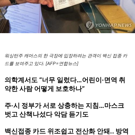
워싱턴주 캐머스의 한 극장에 입장하려는 관객이 백신 접종 카
드를 보여주고 있다. [AFP=연합뉴스]
의학계서도 “너무 일렀다…어린이·면역 취
약한 사람 어떻게 보호하나”
주·시 정부가 서로 상충하는 지침…마스크
벗고 산책나섰다 악담 듣기도
백신접종 카드 위조쉽고 전산화 안돼.. 방역