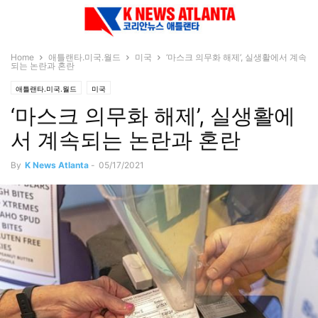
Home
애틀랜타.미국.월드
미국
‘마스크 의무화 해제’, 실생활에서 계속
되는 논란과 혼란
애틀랜타.미국.월드
미국
‘마스크 의무화 해제’, 실생활에
서 계속되는 논란과 혼란
By
K News Atlanta
-
05/17/2021