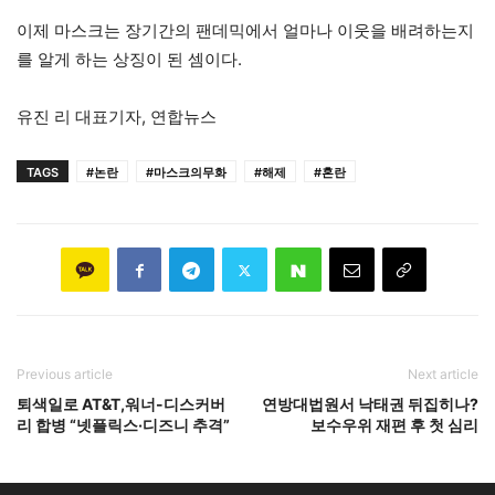
이제 마스크는 장기간의 팬데믹에서 얼마나 이웃을 배려하는지
를 알게 하는 상징이 된 셈이다.
유진 리 대표기자, 연합뉴스
TAGS
#논란
#마스크의무화
#해제
#혼란
Previous article
Next article
퇴색일로 AT&T,워너-디스커버
연방대법원서 낙태권 뒤집히나?
리 합병 “넷플릭스·디즈니 추격”
보수우위 재편 후 첫 심리