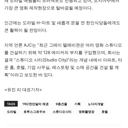
재 도라빌 에쎔블리 프러젝트도 진행되고 있어, 조지아주에서
가장 큰 영화 제작현장으로 탈바꿈될 예정이다.
인근에는 도라빌 H-마트 및 새롭게 문을 연 한인식당들에게도
큰 활력이 될 전망이다.
지역 언론 AJC는 “최근 그레이 텔레비젼은 여러 영화 스튜디오
를 건설하기 위해 약 128 에이커의 부지를 구입했으며, 회사는
결국 “스튜디오 시티(Studio City)”라는 개념 내에서 아파트, 타
운 홈, 호텔, 기업 사무실, 레스토랑 및 소매 공간을 건설 할 계
획”이라고 보도한 바 있다.
<유진 리 대표기자>
TAGS
1억2천만달러 채권
9층건물
기획
노다지개발
도라빌
로투스그로우브
스튜디오시티
영화촬영장
호텔