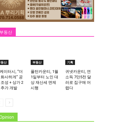
부동산
부동산
부동산
기획
케이터시, “더
풀턴카운티, 1월
귀넷카운티, 연
 화사하게” 공
1일부터 노인 대
소득 7만5천 달
 조성 + 상가 2
상 재산세 면제
러로 집구매 어
 추가 개발
시행
렵다
Opinion