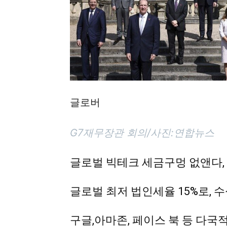
글로버
G7재무장관 회의/사진:연합뉴스
글로벌 빅테크 세금구멍 없앤다, 
글로벌 최저 법인세율 15%로, 
구글,아마존, 페이스 북 등 다국적