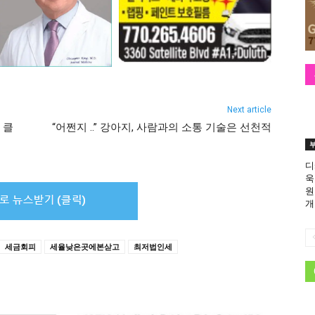
Next article
 클
“어쩐지 ..” 강아지, 사람과의 소통 기술은 선천적
디
욱
원
개
세금회피
세율낮은곳에본삳고
최저법인세