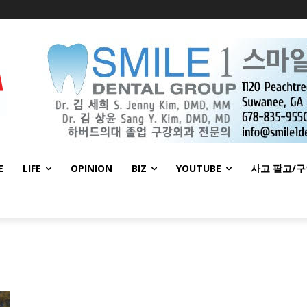
E
LIFE
OPINION
BIZ
YOUTUBE
사고 팔고/