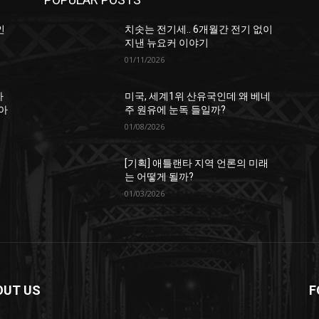
인
치솟는 전기세.. 6개월간 전기 없이
지낸 뉴요커 이야기
01/11/2026
하
미국, 세계1위 산유국인데 왜 베네
아
주 원유에 눈독 들일까?
01/08/2026
[기획] 애틀랜타 지역 언론의 미래
는 어떻게 될까?
01/03/2026
OUT US
F