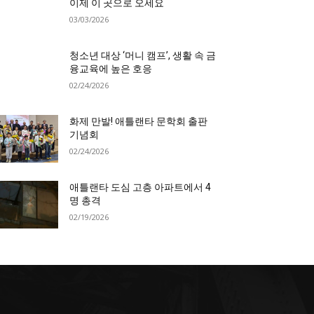
이제 이 곳으로 오세요
03/03/2026
청소년 대상 ‘머니 캠프’, 생활 속 금
융교육에 높은 호응
02/24/2026
화제 만발! 애틀랜타 문학회 출판
기념회
02/24/2026
애틀랜타 도심 고층 아파트에서 4
명 총격
02/19/2026