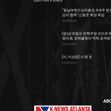
“동남부한인상의총연, 6개주 한
상의 협력”,신동준 회장 취임
02/09/2026
[영상] 트럼프 탄핵주장 오마르 
원의원, 정체불명의 액체 공격받
01/29/2026
[시, 이상운] 사 랑 초
01/20/2026
AB