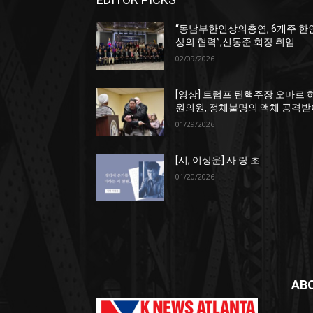
“동남부한인상의총연, 6개주 한
상의 협력”,신동준 회장 취임
02/09/2026
[영상] 트럼프 탄핵주장 오마르 
원의원, 정체불명의 액체 공격받
01/29/2026
[시, 이상운] 사 랑 초
01/20/2026
AB