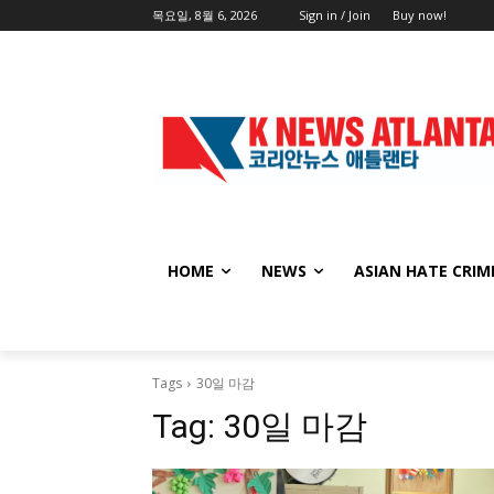
목요일, 8월 6, 2026
Sign in / Join
Buy now!
HOME
NEWS
ASIAN HATE CRIM
Tags
30일 마감
Tag:
30일 마감