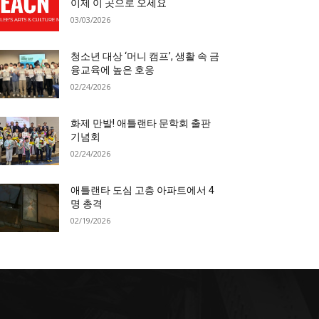
이제 이 곳으로 오세요
03/03/2026
청소년 대상 ‘머니 캠프’, 생활 속 금
융교육에 높은 호응
02/24/2026
화제 만발! 애틀랜타 문학회 출판
기념회
02/24/2026
애틀랜타 도심 고층 아파트에서 4
명 총격
02/19/2026