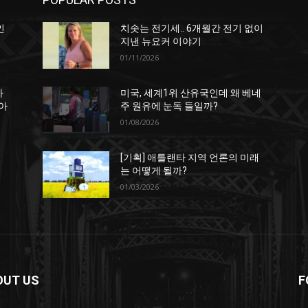
인
치솟는 전기세.. 6개월간 전기 없이
지낸 뉴요커 이야기
01/11/2026
하
미국, 세계1위 산유국인데 왜 베네
아
주 원유에 눈독 들일까?
01/08/2026
[기획] 애틀랜타 지역 언론의 미래
는 어떻게 될까?
01/03/2026
OUT US
F