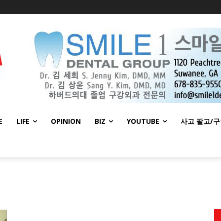
E
LIFE
OPINION
BIZ
YOUTUBE
사고 팔고/