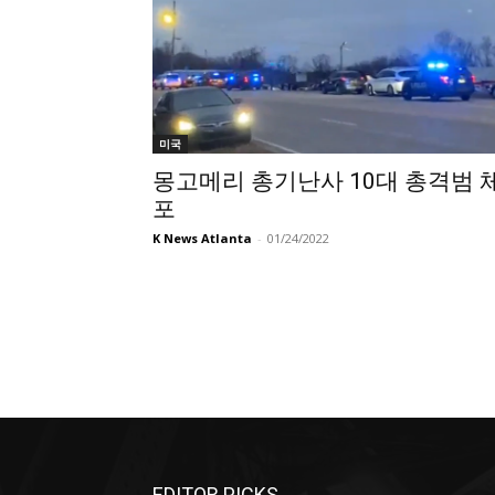
미국
몽고메리 총기난사 10대 총격범 
포
K News Atlanta
-
01/24/2022
EDITOR PICKS