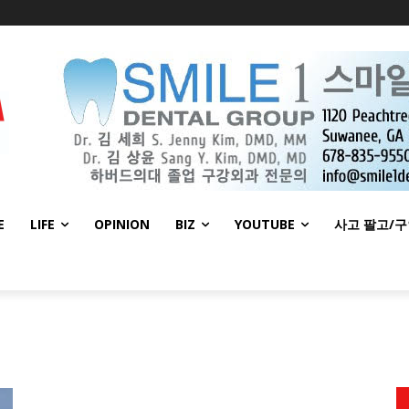
E
LIFE
OPINION
BIZ
YOUTUBE
사고 팔고/