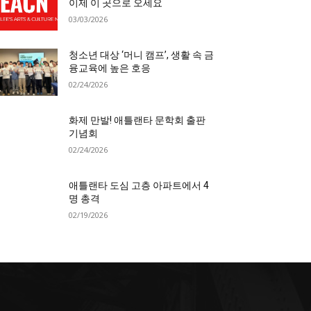
이제 이 곳으로 오세요
03/03/2026
청소년 대상 ‘머니 캠프’, 생활 속 금
융교육에 높은 호응
02/24/2026
화제 만발! 애틀랜타 문학회 출판
기념회
02/24/2026
애틀랜타 도심 고층 아파트에서 4
명 총격
02/19/2026