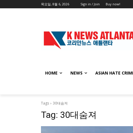
목요일, 8월 6, 2026
Sign in / Join
Buy now!
HOME
NEWS
ASIAN HATE CRIM
Tags
30대숨져
Tag:
30대숨져