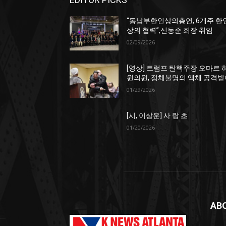
“동남부한인상의총연, 6개주 한
상의 협력”,신동준 회장 취임
02/09/2026
[영상] 트럼프 탄핵주장 오마르 
원의원, 정체불명의 액체 공격받
01/29/2026
[시, 이상운] 사 랑 초
01/20/2026
AB