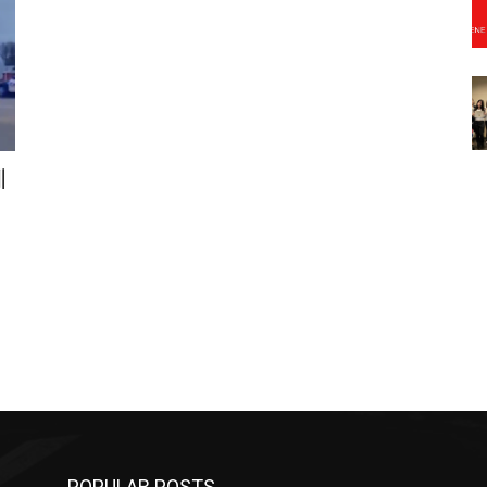
체
POPULAR POSTS