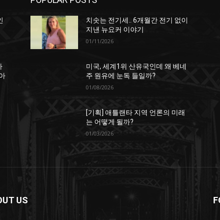
인
치솟는 전기세.. 6개월간 전기 없이
지낸 뉴요커 이야기
01/11/2026
하
미국, 세계1위 산유국인데 왜 베네
아
주 원유에 눈독 들일까?
01/08/2026
[기획] 애틀랜타 지역 언론의 미래
는 어떻게 될까?
01/03/2026
OUT US
F