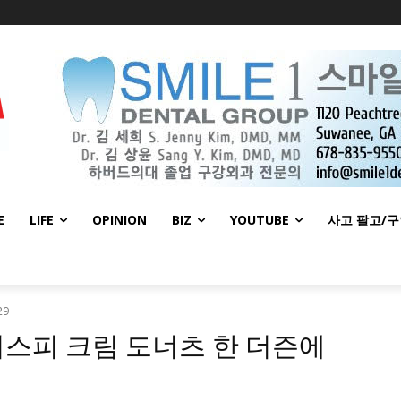
E
LIFE
OPINION
BIZ
YOUTUBE
사고 팔고/
29
크리스피 크림 도너츠 한 더즌에