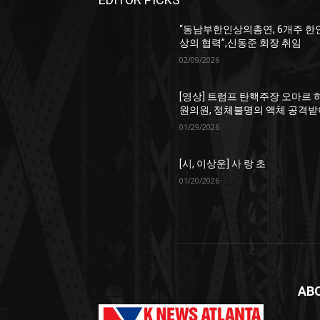
“동남부한인상의총연, 6개주 한
상의 협력”,신동준 회장 취임
02/09/2026
[영상] 트럼프 탄핵주장 오마르 
원의원, 정체불명의 액체 공격받
01/29/2026
[시, 이상운] 사 랑 초
01/20/2026
AB