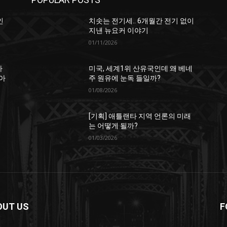
인
치솟는 전기세.. 6개월간 전기 없이
지낸 뉴요커 이야기
01/11/2026
하
미국, 세계1위 산유국인데 왜 베네
아
주 원유에 눈독 들일까?
01/08/2026
[기획] 애틀랜타 지역 언론의 미래
는 어떻게 될까?
01/03/2026
OUT US
F