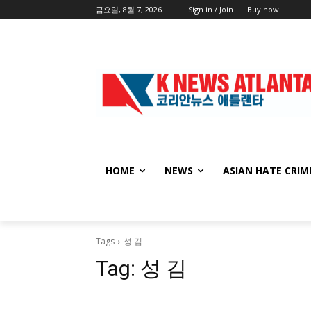
금요일, 8월 7, 2026
Sign in / Join
Buy now!
HOME
NEWS
ASIAN HATE CRIM
Tags
성 김
Tag:
성 김