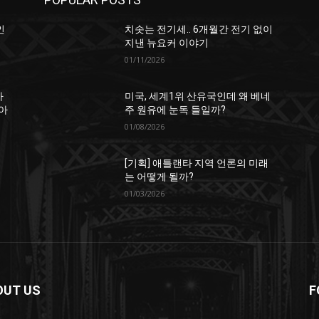
인
치솟는 전기세.. 6개월간 전기 없이
지낸 뉴요커 이야기
01/11/2026
하
미국, 세계1위 산유국인데 왜 베네
아
주 원유에 눈독 들일까?
01/08/2026
[기획] 애틀랜타 지역 언론의 미래
는 어떻게 될까?
01/03/2026
OUT US
F