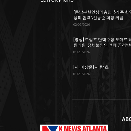
“동남부한인상의총연, 6개주 한
상의 협력”,신동준 회장 취임
02/09/2026
[영상] 트럼프 탄핵주장 오마르 
원의원, 정체불명의 액체 공격받
01/29/2026
[시, 이상운] 사 랑 초
01/20/2026
AB