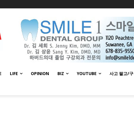
E
LIFE
OPINION
BIZ
YOUTUBE
사고 팔고/