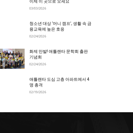
이제 이 곳으로 오세요
03/03/2026
청소년 대상 ‘머니 캠프’, 생활 속 금
융교육에 높은 호응
02/24/2026
화제 만발! 애틀랜타 문학회 출판
기념회
02/24/2026
애틀랜타 도심 고층 아파트에서 4
명 총격
02/19/2026