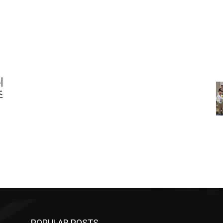
니
조
POPULAR POSTS