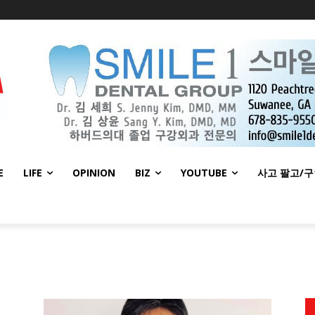
E
LIFE
OPINION
BIZ
YOUTUBE
사고 팔고/