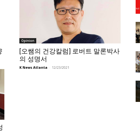
Opinion
양
[오쌤의 건강칼럼] 로버트 말론박사
의 성명서
K News Atlanta
-
12/23/2021
성