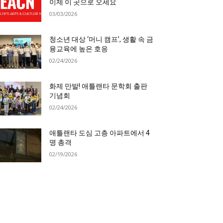
이제 이 곳으로 오세요
03/03/2026
청소년 대상 ‘머니 캠프’, 생활 속 금
융교육에 높은 호응
02/24/2026
화제 만발! 애틀랜타 문학회 출판
기념회
02/24/2026
애틀랜타 도심 고층 아파트에서 4
명 총격
02/19/2026