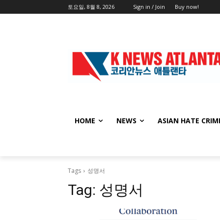
토요일, 8월 8, 2026
Sign in / Join
Buy now!
HOME
NEWS
ASIAN HATE CRIM
Tags
성명서
Tag:
성명서