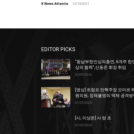
K News Atlanta
-
12/14/2021
EDITOR PICKS
“동남부한인상의총연, 6개주 한
상의 협력”,신동준 회장 취임
02/09/2026
[영상] 트럼프 탄핵주장 오마르 
원의원, 정체불명의 액체 공격받
01/29/2026
[시, 이상운] 사 랑 초
01/20/2026