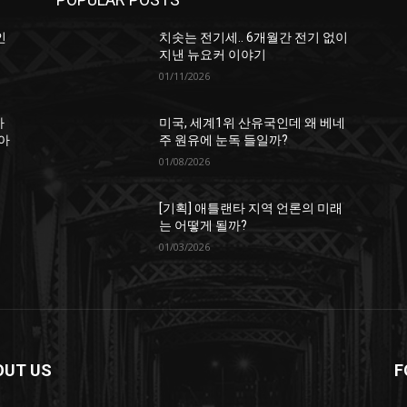
인
치솟는 전기세.. 6개월간 전기 없이
지낸 뉴요커 이야기
01/11/2026
하
미국, 세계1위 산유국인데 왜 베네
아
주 원유에 눈독 들일까?
01/08/2026
[기획] 애틀랜타 지역 언론의 미래
는 어떻게 될까?
01/03/2026
OUT US
F