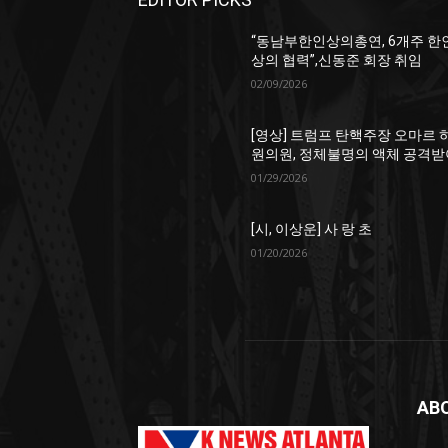
“동남부한인상의총연, 6개주 한
상의 협력”,신동준 회장 취임
02/09/2026
[영상] 트럼프 탄핵주장 오마르 
원의원, 정체불명의 액체 공격받
01/29/2026
[시, 이상운] 사 랑 초
01/20/2026
AB