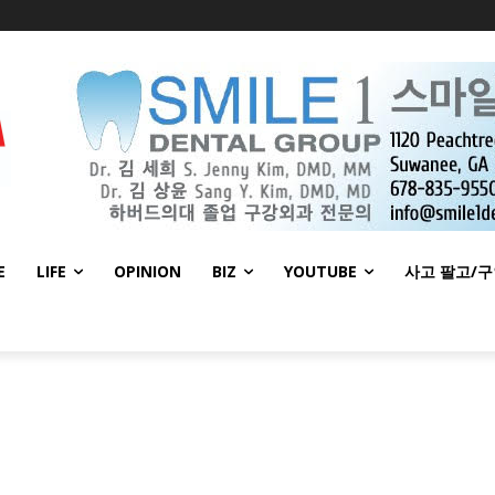
E
LIFE
OPINION
BIZ
YOUTUBE
사고 팔고/