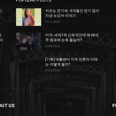
인
치솟는 전기세.. 6개월간 전기 없이
지낸 뉴요커 이야기
01/11/2026
하
미국, 세계1위 산유국인데 왜 베네
아
주 원유에 눈독 들일까?
01/08/2026
[기획] 애틀랜타 지역 언론의 미래
는 어떻게 될까?
01/03/2026
OUT US
F