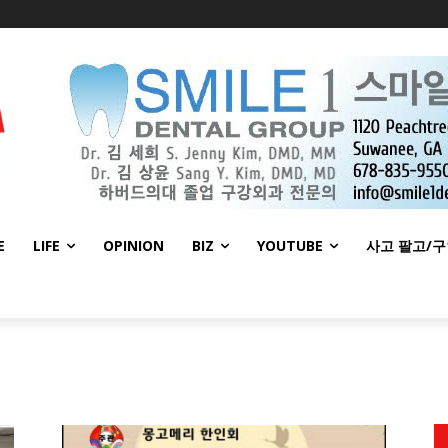
E
LIFE
OPINION
BIZ
YOUTUBE
사고 팔고/