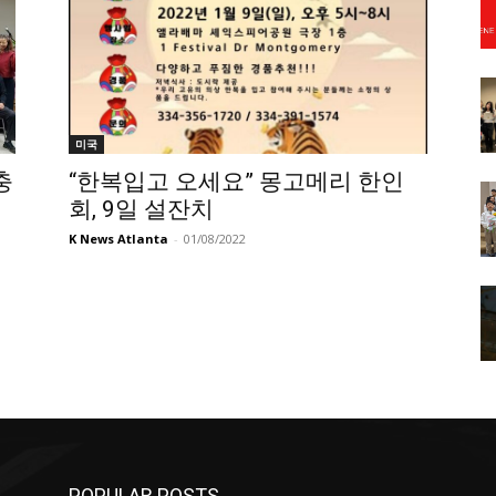
미국
충
“한복입고 오세요” 몽고메리 한인
회, 9일 설잔치
K News Atlanta
-
01/08/2022
POPULAR POSTS