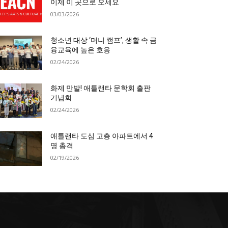
이제 이 곳으로 오세요
03/03/2026
청소년 대상 ‘머니 캠프’, 생활 속 금
융교육에 높은 호응
02/24/2026
화제 만발! 애틀랜타 문학회 출판
기념회
02/24/2026
애틀랜타 도심 고층 아파트에서 4
명 총격
02/19/2026