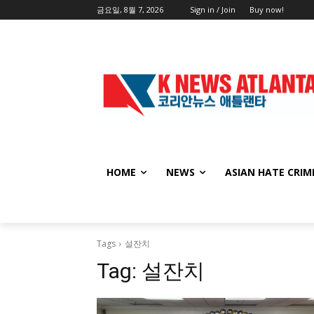
금요일, 8월 7, 2026
Sign in / Join
Buy now!
HOME
NEWS
ASIAN HATE CRIM
Tags
설잔치
Tag:
설잔치