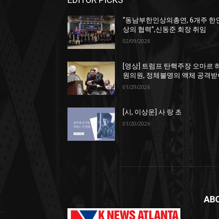
“동남부한인상의총연, 6개주 한
상의 협력”,신동준 회장 취임
02/09/2026
[영상] 트럼프 탄핵주장 오마르 
원의원, 정체불명의 액체 공격받
01/29/2026
[시, 이상운] 사 랑 초
01/20/2026
AB