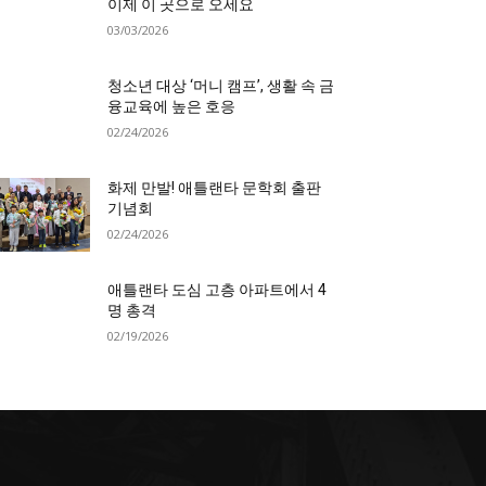
이제 이 곳으로 오세요
03/03/2026
청소년 대상 ‘머니 캠프’, 생활 속 금
융교육에 높은 호응
02/24/2026
화제 만발! 애틀랜타 문학회 출판
기념회
02/24/2026
애틀랜타 도심 고층 아파트에서 4
명 총격
02/19/2026