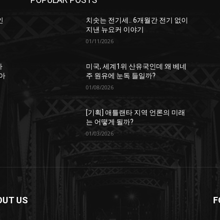
인
치솟는 전기세.. 6개월간 전기 없이
지낸 뉴요커 이야기
01/11/2026
하
미국, 세계1위 산유국인데 왜 베네
아
주 원유에 눈독 들일까?
01/08/2026
[기획] 애틀랜타 지역 언론의 미래
는 어떻게 될까?
01/03/2026
OUT US
F