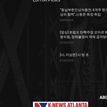
“동남부한인상의총연, 6개주 한
상의 협력”,신동준 회장 취임
02/09/2026
[영상] 트럼프 탄핵주장 오마르 
원의원, 정체불명의 액체 공격받
01/29/2026
[시, 이상운] 사 랑 초
01/20/2026
AB