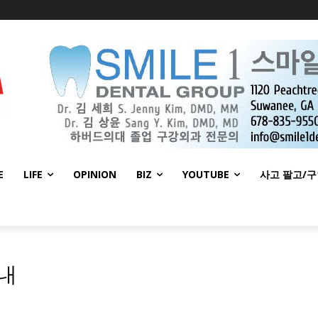
E
LIFE
OPINION
BIZ
YOUTUBE
사고 팔고/
내