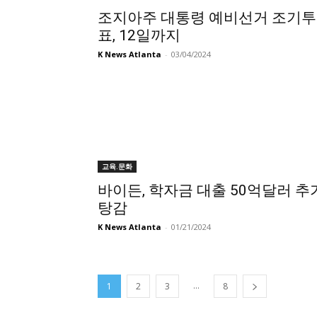
조지아주 대통령 예비선거 조기투
표, 12일까지
K News Atlanta
-
03/04/2024
교육.문화
바이든, 학자금 대출 50억달러 추
탕감
K News Atlanta
-
01/21/2024
...
1
2
3
8