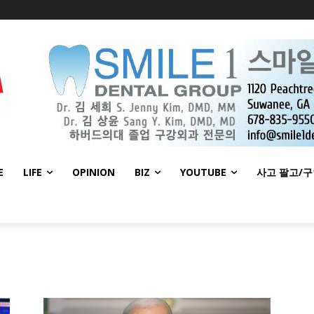
E
LIFE
OPINION
BIZ
YOUTUBE
사고 팔고/