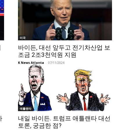
미국
퇴
바이든, 대선 앞두고 전기차산업 보
조금 2조3천억원 지원
K News Atlanta
-
07/11/2024
애틀랜타
까
내일 바이든. 트럼프 애틀랜타 대선
토론, 궁금한 점?