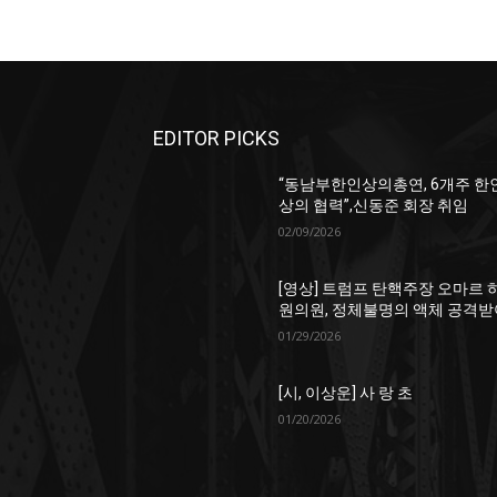
EDITOR PICKS
“동남부한인상의총연, 6개주 한
상의 협력”,신동준 회장 취임
02/09/2026
[영상] 트럼프 탄핵주장 오마르 
원의원, 정체불명의 액체 공격받
01/29/2026
[시, 이상운] 사 랑 초
01/20/2026