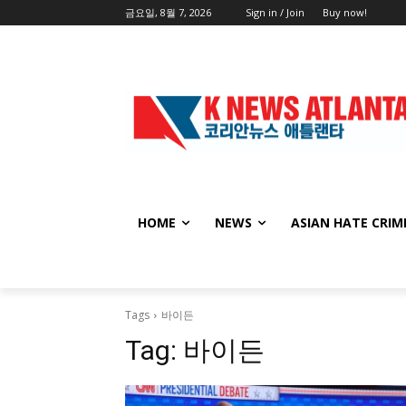
금요일, 8월 7, 2026
Sign in / Join
Buy now!
HOME
NEWS
ASIAN HATE CRIM
Tags
바이든
Tag:
바이든