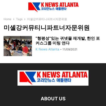
Home
Tags
미셸강커뮤티니파트너자문위원
미셸강커뮤티니파트너자문위원
“형평성”있는 귀넷몰 재개발, 한인 포
커스그룹 미팅 연다
K News Atlanta
-
11/09/2021
ABOUT US