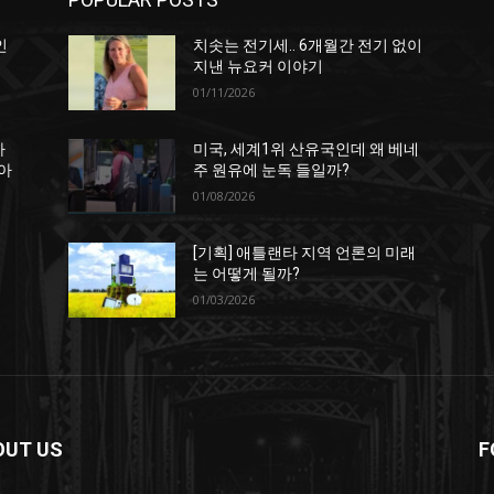
인
치솟는 전기세.. 6개월간 전기 없이
지낸 뉴요커 이야기
01/11/2026
하
미국, 세계1위 산유국인데 왜 베네
아
주 원유에 눈독 들일까?
01/08/2026
[기획] 애틀랜타 지역 언론의 미래
는 어떻게 될까?
01/03/2026
OUT US
F