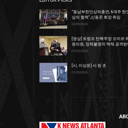
“동남부한인상의총연, 6개주 한
상의 협력”,신동준 회장 취임
02/09/2026
[영상] 트럼프 탄핵주장 오마르 
원의원, 정체불명의 액체 공격받
01/29/2026
[시, 이상운] 사 랑 초
01/20/2026
AB