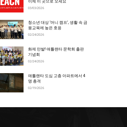
이제 이 곳으로 오세요
03/03/2026
청소년 대상 ‘머니 캠프’, 생활 속 금
융교육에 높은 호응
02/24/2026
화제 만발! 애틀랜타 문학회 출판
기념회
02/24/2026
애틀랜타 도심 고층 아파트에서 4
명 총격
02/19/2026