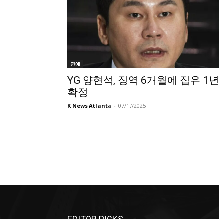
연예
YG 양현석, 징역 6개월에 집유 1년
확정
K News Atlanta
-
07/17/2025
EDITOR PICKS