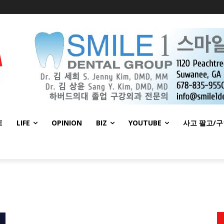
E
LIFE
OPINION
BIZ
YOUTUBE
사고 팔고/