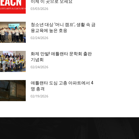
이제 이 곳으로 오세요
03/03/2026
청소년 대상 ‘머니 캠프’, 생활 속 금
융교육에 높은 호응
02/24/2026
화제 만발! 애틀랜타 문학회 출판
기념회
02/24/2026
애틀랜타 도심 고층 아파트에서 4
명 총격
02/19/2026