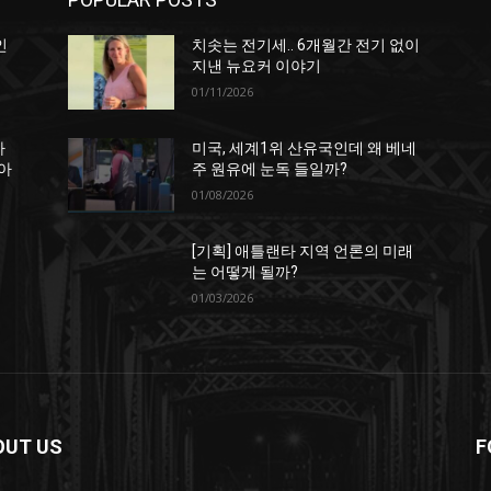
인
치솟는 전기세.. 6개월간 전기 없이
지낸 뉴요커 이야기
01/11/2026
하
미국, 세계1위 산유국인데 왜 베네
아
주 원유에 눈독 들일까?
01/08/2026
[기획] 애틀랜타 지역 언론의 미래
는 어떻게 될까?
01/03/2026
OUT US
F