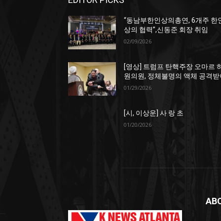
“동남부한인상의총연, 6개주 한
상의 협력”,신동준 회장 취임
02/09/2026
[영상] 트럼프 탄핵주장 오마르 
원의원, 정체불명의 액체 공격받
01/29/2026
[시, 이상운] 사 랑 초
01/20/2026
AB