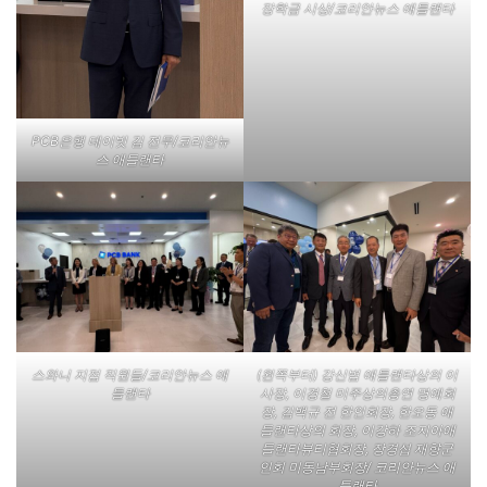
장학금 시상/코리안뉴스 애틀랜타
PCB은행 데이빗 김 전무/코리안뉴
스 애틀랜타
스와니 지점 직원들/코리안뉴스 애
(왼쪽부터) 강신범 애틀랜타상의 이
틀랜타
사장, 이경철 미주상의총연 명예회
장, 김백규 전 한인회장, 한오동 애
틀랜타상의 회장, 이강하 조지아애
틀랜타뷰티협회장, 장경섭 재향군
인회 미동남부회장/ 코리안뉴스 애
틀랜타