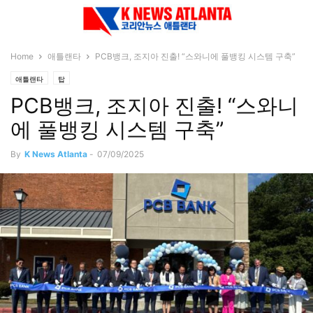
Home
애틀랜타
PCB뱅크, 조지아 진출! “스와니에 풀뱅킹 시스템 구축”
애틀랜타
탑
PCB뱅크, 조지아 진출! “스와니
에 풀뱅킹 시스템 구축”
By
K News Atlanta
-
07/09/2025