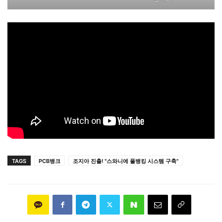
TAGS
PCB뱅크
조지아 진출! "스와니에 풀뱅킹 시스템 구축"