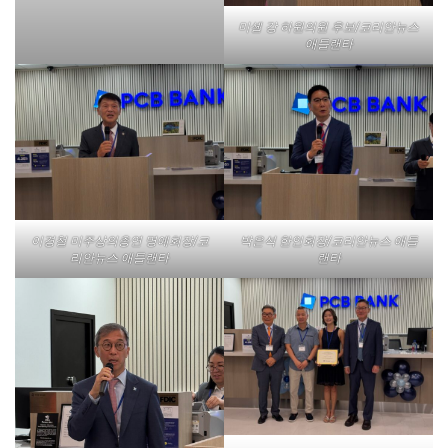
미셸 강 하원의원 후보/코리안뉴스
애틀랜타
이경철 미주상의총연 명예회장/코
박은석 한인회장/코리안뉴스 애틀
리안뉴스 애틀랜타
랜타