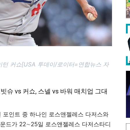
턴 커쇼[USA 투데이/로이터=연합뉴스 자
슈 vs 커쇼, 스넬 vs 바워 매치업 그대
전 포인트 중 하나인 로스앤젤레스 다저스와
운드가 22∼25일 로스앤젤레스 다저스타디