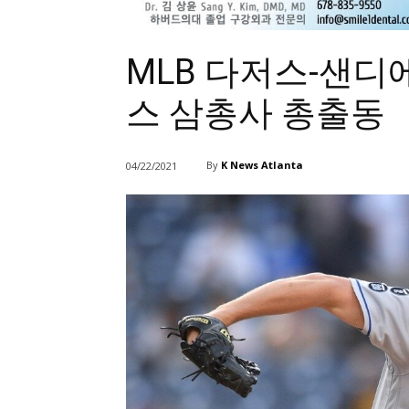
MLB 다저스-샌디에
스 삼총사 총출동
By
K News Atlanta
04/22/2021