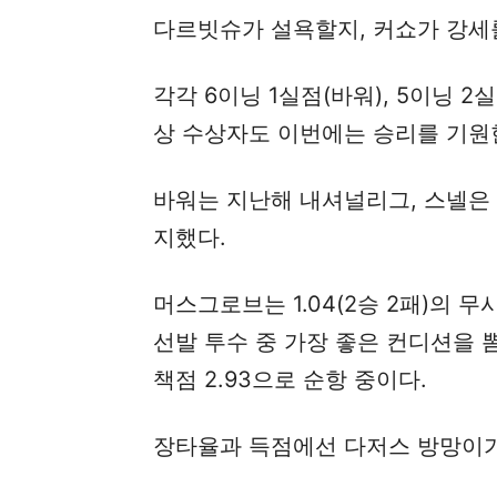
다르빗슈가 설욕할지, 커쇼가 강세
각각 6이닝 1실점(바워), 5이닝 
상 수상자도 이번에는 승리를 기원
바워는 지난해 내셔널리그, 스넬은 
지했다.
머스그로브는 1.04(2승 2패)의
선발 투수 중 가장 좋은 컨디션을 뽐
책점 2.93으로 순항 중이다.
장타율과 득점에선 다저스 방망이가