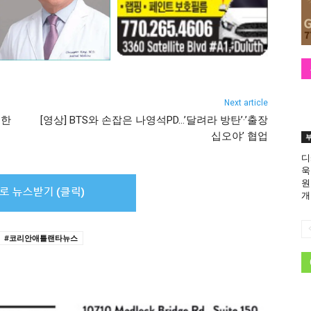
Next article
대한
[영상] BTS와 손잡은 나영석PD…’달려라 방탄’·’출장
십오야’ 협업
디
욱
원
개
#코리안애틀랜타뉴스