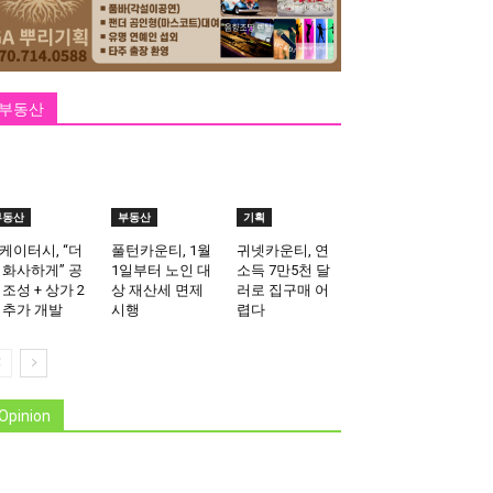
부동산
부동산
부동산
기획
케이터시, “더
풀턴카운티, 1월
귀넷카운티, 연
 화사하게” 공
1일부터 노인 대
소득 7만5천 달
 조성 + 상가 2
상 재산세 면제
러로 집구매 어
 추가 개발
시행
렵다
Opinion