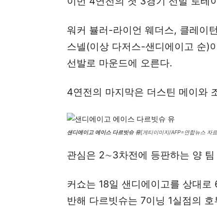
이번 4연전의 첫 3경기 선발 로테
워커 뷸러-라이언 웨더스, 클레이턴
스넬(이상 다저스-샌디에이고 순)
선발로 마운드에 오른다.
4연전의 마지막은 더스틴 메이와 
샌디에이고 에이스 다르빗슈 유
[게티이미지/AFP=연합뉴스 자
관심은 2∼3차전에 등판하는 양 팀
커쇼는 18일 샌디에이고를 상대로 
반해 다르빗슈는 7이닝 1실점의 호