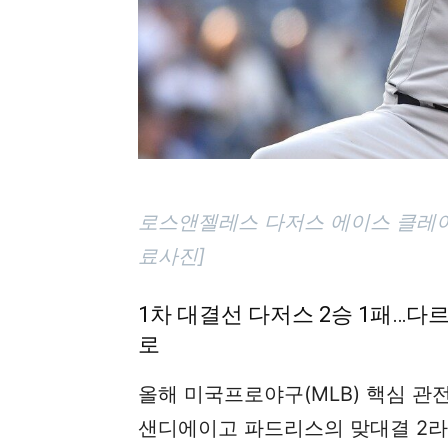
로스앤젤레스 다저스 에이스 클레이
료사진]
1차 대결선 다저스 2승 1패…다르빗
로
올해 미국프로야구(MLB) 핵심 관
샌디에이고 파드리스의 맞대결 2라