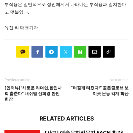
부작용은 일반적으로 성인에게서 나타나는 부작용과 일치한다
고 덧붙였다.
유진 리 대표기자
Previous article
Next article
[인터뷰]”새로운 리더쉽,한인사
“터질게 터졌다!” 골든글로브 보
회 춤춘다” 내쉬빌 신희경 한인
이콧 운동 각계 확산
회장
RELATED ARTICLES
[사고] 예술문화전문지 EACN 창간!