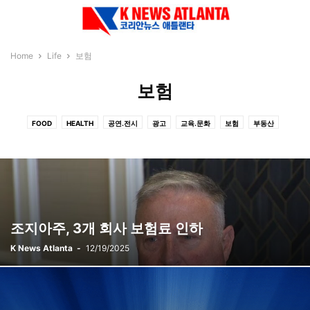
Home
Life
보험
보험
FOOD
HEALTH
공연.전시
광고
교육.문화
보험
부동산
여기어때
이벤트
조지아주, 3개 회사 보험료 인하
K News Atlanta
-
12/19/2025