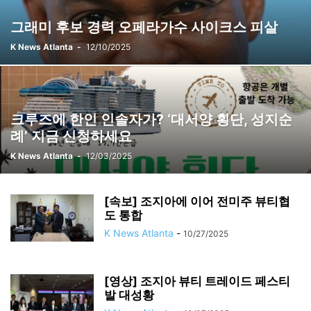
그래미 후보 경력 오페라가수 사이크스 피살
K News Atlanta
-
12/10/2025
크루즈에 한인 인솔자가? ‘대서양 횡단, 성지순
례’ 지금 신청하세요
K News Atlanta
-
12/03/2025
[속보] 조지아에 이어 전미주 뷰티협
도 통합
K News Atlanta
-
10/27/2025
[영상] 조지아 뷰티 트레이드 페스티
발 대성황