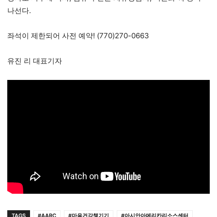
나선다.
좌석이 제한되어 사전 예약! (770)270-0663
유진 리 대표기자
TAGS
#AARC
#마음건강챙기기
#아시안아메리칸리소스센터