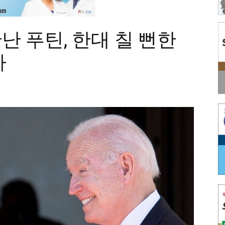
난 푸틴, 한대 칠 뻔한
마