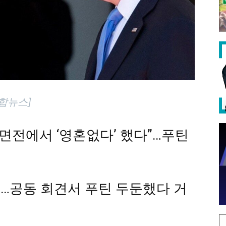
합뉴스]
 면전에서 ‘영혼없다’ 했다”…푸틴
…공동 회견서 푸틴 두둔했다 거