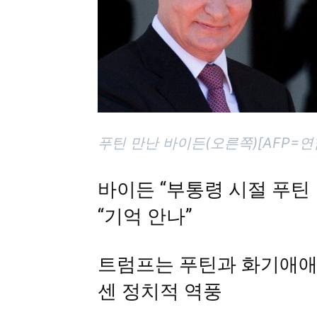
푸틴 만난 바이든(오른쪽)[AFP=연
바이든 “부통령 시절 푸틴
“기억 안나”
트럼프는 푸틴과 화기애애
센 정치적 역풍