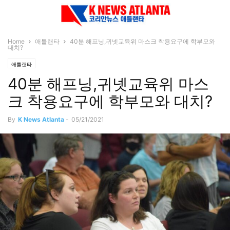
Home
애틀랜타
40분 해프닝,귀넷교육위 마스크 착용요구에 학부모와
대치?
애틀랜타
40분 해프닝,귀넷교육위 마스
크 착용요구에 학부모와 대치?
By
K News Atlanta
-
05/21/2021