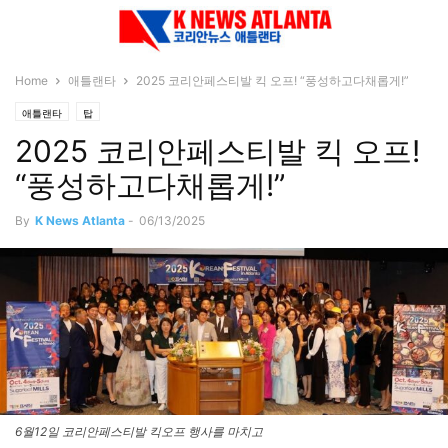
Home
애틀랜타
2025 코리안페스티발 킥 오프! “풍성하고다채롭게!”
애틀랜타
탑
2025 코리안페스티발 킥 오프!
“풍성하고다채롭게!”
By
K News Atlanta
-
06/13/2025
6월12일 코리안페스티발 킥오프 행사를 마치고