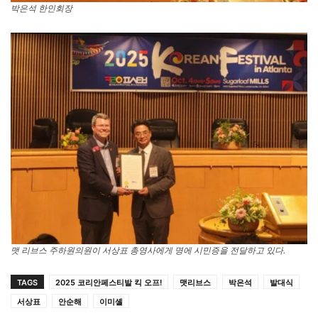
박은석 한인회장
맷 리브스 주하원의원이 서상표 총영사에게 명에 시민증을 전달하고 있다.
TAGS
2025 코리안페스티발 킥 오프!
맷리브스
박은석
발대식
서상표
안순해
이미셸