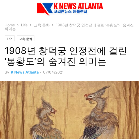
Home
Life
교육.문화
1908년 창덕궁 인정전에 걸린 ‘봉황도’의 숨겨진
의미는
Life
교육.문화
1908년 창덕궁 인정전에 걸린
‘봉황도’의 숨겨진 의미는
By
K News Atlanta
-
07/04/2021