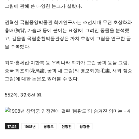
그림에 관해 쓴 다양한 논고가 실렸다.
권혁산 국립중앙박물관 학예연구사는 조선시대 무관 초상화와
흉배(胸背, 가슴과 등에 붙이는 표장)에 그려진 동물을 분석했
고, 김울림 국립춘천박물관장은 까치·호랑이 그림을 연구한 글
을 수록했다.
최북·홍세섭·이한복 등 우리나라 화가가 그린 꽃과 동물 그림,
중국 화조화(花鳥畵, 꽃과 새 그림)와 영모화(翎毛畵, 새와 짐승
그림)에 대한 논문도 읽어볼 수 있다.
552쪽. 3만8천 원.
TAGS
1908년
봉황도
인정전
창경궁