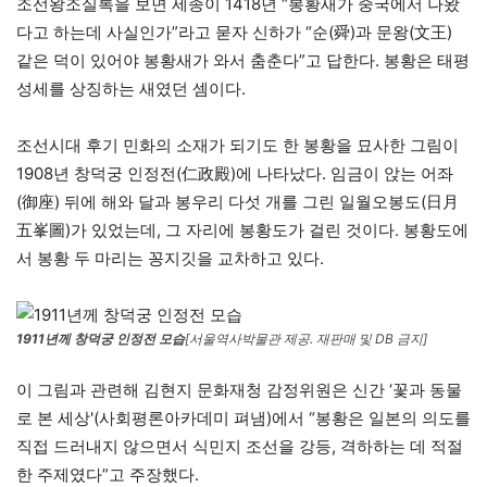
조선왕조실록을 보면 세종이 1418년 “봉황새가 중국에서 나왔
다고 하는데 사실인가”라고 묻자 신하가 “순(舜)과 문왕(文王)
같은 덕이 있어야 봉황새가 와서 춤춘다”고 답한다. 봉황은 태평
성세를 상징하는 새였던 셈이다.
조선시대 후기 민화의 소재가 되기도 한 봉황을 묘사한 그림이
1908년 창덕궁 인정전(仁政殿)에 나타났다. 임금이 앉는 어좌
(御座) 뒤에 해와 달과 봉우리 다섯 개를 그린 일월오봉도(日月
五峯圖)가 있었는데, 그 자리에 봉황도가 걸린 것이다. 봉황도에
서 봉황 두 마리는 꽁지깃을 교차하고 있다.
1911년께 창덕궁 인정전 모습
[서울역사박물관 제공. 재판매 및 DB 금지]
이 그림과 관련해 김현지 문화재청 감정위원은 신간 ‘꽃과 동물
로 본 세상'(사회평론아카데미 펴냄)에서 “봉황은 일본의 의도를
직접 드러내지 않으면서 식민지 조선을 강등, 격하하는 데 적절
한 주제였다”고 주장했다.